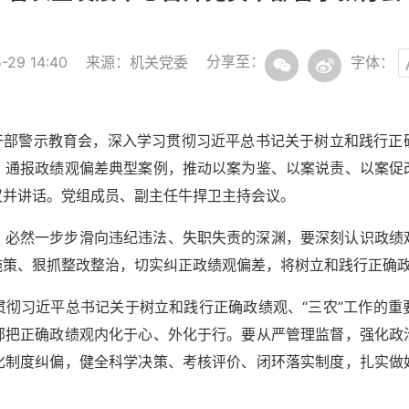
分享至：
29 14:40
来源：机关党委
字体：
员干部警示教育会，深入学习贯彻习近平总书记关于树立和践行正
，通报政绩观偏差典型案例，推动以案为鉴、以案说责、以案促
议并讲话。党组成员、副主任牛捍卫主持会议。
，必然一步步滑向违纪违法、失职失责的深渊，要深刻认识政绩
施策、狠抓整改整治，切实纠正政绩观偏差，将树立和践行正确
贯彻习近平总书记关于树立和践行正确政绩观、“三农”工作的重
部把正确政绩观内化于心、外化于行。要从严管理监督，强化政
化制度纠偏，健全科学决策、考核评价、闭环落实制度，扎实做