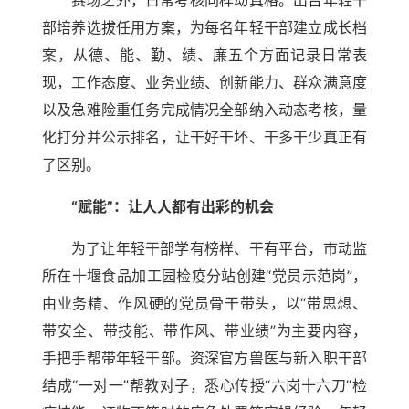
赛场之外，日常考核同样动真格。出台年轻干
部培养选拔任用方案，为每名年轻干部建立成长档
案，从德、能、勤、绩、廉五个方面记录日常表
现，工作态度、业务业绩、创新能力、群众满意度
以及急难险重任务完成情况全部纳入动态考核，量
化打分并公示排名，让干好干坏、干多干少真正有
了区别。
“赋能”：让人人都有出彩的机会
为了让年轻干部学有榜样、干有平台，市动监
所在十堰食品加工园检疫分站创建“党员示范岗”，
由业务精、作风硬的党员骨干带头，以“带思想、
带安全、带技能、带作风、带业绩”为主要内容，
手把手帮带年轻干部。资深官方兽医与新入职干部
结成“一对一”帮教对子，悉心传授“六岗十六刀”检