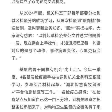
监所建立了双向轮岗交流机制。
从2024年起，机关科室干部每年都要分批到
城区检疫分站驻场学习，从屠宰检疫到“瘦肉精”快
速检测，及时更新业务知识，“回炉”实操技能。大
家深有感触：“以前起草检疫规范文件总觉得隔着
一层，现在亲自上手操作，才知道规程里每一句话
对应的是哪个动作、哪种病理变化，心里更有底
了。”
基层的骨干同样有机会“向上走”。今年一季
度，4名基层检疫能手被抽调到机关业务科室跟班
学习，参与综合材料起草、“湖北智慧畜牧兽医
+”平台信息核查等工作。一名检疫员感慨：“在检
疫站点只知道自己这一亩三分地，到机关跟班才把
整条线串起来了，对动物卫生监督的全链条有了系