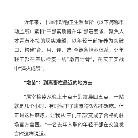
近年来，十堰市动物卫生监督所（以下简称市
动监所）紧扣“干部素质提升年”部署要求，聚焦人
才青黄不接的现实难题，以年轻干部培养为突破
口，构建“育、用、评、选”全链条培养体系，让年
轻干部在基层检疫一线“墩苗壮骨”，在实干实战
中“淬火成钢”。
“墩苗”：到离畜栏最近的地方去
“屠宰检疫从晚上十点干到凌晨四五点，一站
就是几个小时，有时候下了班累得饭都不想吃。但
正是这种磨炼，让我从‘三门干部’变成了合格的驻
场官方兽医。”一名去年入职的年轻干部在交流发
言时这样说道。