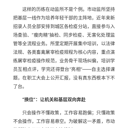
这样的历练在动监所不是个例。市动监所坚持
把基层一线作为培养年轻干部的主阵地，近年来新
招录人员全部安排到城区各检疫分站，直接参与入
场查验、“瘦肉精”抽检、同步检疫、无害化处理监
管等全流程业务。所里定期开展集中培训，以法律
法规、各类畜禽屠宰检疫规程为核心内容，重点演
练屠宰检疫操作规范，业务骨干现场纠偏，培训学
员互相点评，学完还得登台“亮相”——自主选择课
题，在职工大会上公开汇报，没有真东西根本下不
了台。
“换位”：让机关和基层双向奔赴
只会操作不懂政策，工作容易跑偏；只懂政策
不会操作，工作容易悬空。为破解这一矛盾，市动