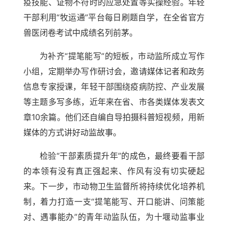
疫技能、证物不符时的应急处置等实操经验。年轻
干部利用“牧运通”平台每日刷题自学，在全省官方
兽医闭卷考试中成绩名列前茅。
为补齐“提笔能写”的短板，市动监所成立写作
小组，定期举办写作研讨会，邀请媒体记者和政务
信息专家授课，年轻干部围绕疫病防控、产业发展
等主题多写多练，近年来在省、市各类媒体发表文
章10余篇。他们还自编自导拍摄科普短视频，用新
媒体的方式讲好动监故事。
检验“干部素质提升年”的成色，最终要看干部
的本领有没有真正强起来、作风有没有切实硬起
来。下一步，市动物卫生监督所将持续优化培养机
制，着力打造一支“提笔能写、开口能讲、问策能
对、遇事能办”的青年动监队伍，为十堰动监事业