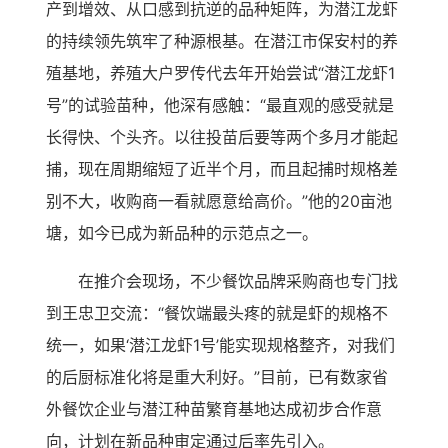
产到增效、从口感到抗逆的品种矩阵，为潜江龙虾
的持续领先筑牢了种源根基。在潜江市保安村的养
殖基地，养殖大户罗传代去年开始尝试“潜江龙虾1
号”的试验苗种，他深有感触：“最直观的感受就是
长得快、个头齐。以往投苗后要等两个多月才能起
捕，现在周期缩短了近半个月，而且起捕时规格差
别不大，收购商一看就愿意给高价。”他的20亩池
塘，如今已成为新品种的示范点之一。
在推介会现场，不少餐饮品牌采购商也专门找
到王忠卫交流：“餐饮端最头疼的就是虾的规格不
统一，如果‘潜江龙虾1号’能实现规格整齐，对我们
的后厨标准化将是重大利好。”目前，已有数家省
外餐饮企业与潜江种苗繁育基地达成初步合作意
向，计划在新品种审定通过后率先引入。