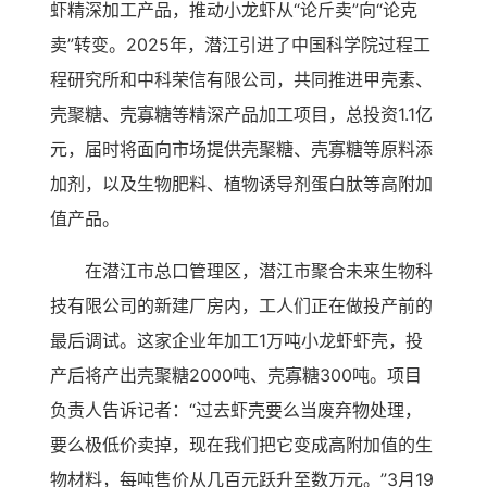
虾精深加工产品，推动小龙虾从“论斤卖”向“论克
卖”转变。2025年，潜江引进了中国科学院过程工
程研究所和中科荣信有限公司，共同推进甲壳素、
壳聚糖、壳寡糖等精深产品加工项目，总投资1.1亿
元，届时将面向市场提供壳聚糖、壳寡糖等原料添
加剂，以及生物肥料、植物诱导剂蛋白肽等高附加
值产品。
在潜江市总口管理区，潜江市聚合未来生物科
技有限公司的新建厂房内，工人们正在做投产前的
最后调试。这家企业年加工1万吨小龙虾虾壳，投
产后将产出壳聚糖2000吨、壳寡糖300吨。项目
负责人告诉记者：“过去虾壳要么当废弃物处理，
要么极低价卖掉，现在我们把它变成高附加值的生
物材料，每吨售价从几百元跃升至数万元。”3月19