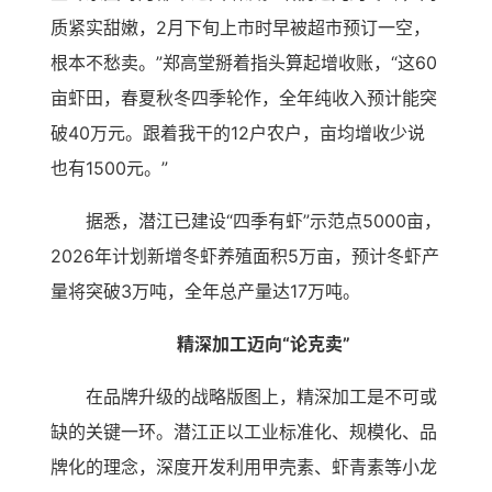
质紧实甜嫩，2月下旬上市时早被超市预订一空，
根本不愁卖。”郑高堂掰着指头算起增收账，“这60
亩虾田，春夏秋冬四季轮作，全年纯收入预计能突
破40万元。跟着我干的12户农户，亩均增收少说
也有1500元。”
据悉，潜江已建设“四季有虾”示范点5000亩，
2026年计划新增冬虾养殖面积5万亩，预计冬虾产
量将突破3万吨，全年总产量达17万吨。
精深加工迈向“论克卖”
在品牌升级的战略版图上，精深加工是不可或
缺的关键一环。潜江正以工业标准化、规模化、品
牌化的理念，深度开发利用甲壳素、虾青素等小龙