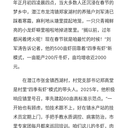
年正月初四凌晨四点，当大多数人还沉浸在春节的
梦乡中，潜江市龙湾镇郑家湖村的养殖户刘军涛已
踩着寒霜，麻利地从塘里提起地笼，一只只青褐鲜
亮的小龙虾噼里啪啦地掉进筐里。“搁以前，过年
都闲着烤火呢！现在春节就是咱最忙的时候！”刘
军涛告诉记者，他的500亩虾田靠着“四季有虾”新
模式，一亩能产200斤冬虾，亩均增收近2000
元。
在潜江市张金镇西湖村，村党支部书记郑高堂
是村里“四季有虾”模式的带头人。2025年，他积极
响应镇里号召，率先建起60亩高标准示范点。“一
开始也有顾虑，怕技术跟不上，好在镇水产站的技
术员定期上门，手把手教水质调控、病害防治，市
里专家团每月都来巡回培训。咱们这儿的冬虾，肉