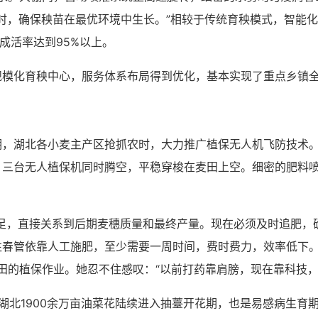
时，确保秧苗在最优环境中生长。”相较于传统育秧模式，智能
成活率达到95%以上。
模化育秧中心，服务体系布局得到优化，基本实现了重点乡镇全
，湖北各小麦主产区抢抓农时，大力推广植保无人机飞防技术。
，三台无人植保机同时腾空，平稳穿梭在麦田上空。细密的肥料
足，直接关系到后期麦穗质量和最终产量。现在必须及时追肥，
往春管依靠人工施肥，至少需要一周时间，费时费力，效率低下
麦田的植保作业。她忍不住感叹：“以前打药靠肩膀，现在靠科技，
湖北1900余万亩油菜花陆续进入抽薹开花期，也是易感病生育