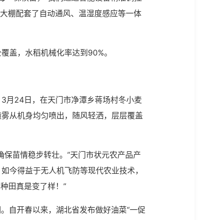
化大棚配套了自动通风、温湿度感应等一体
覆盖，水稻机械化率达到90%。
3月24日，在天门市净潭乡蒋场村冬小麦
喷雾从机身均匀喷出，随风轻洒，层层覆盖
确保苗情稳步转壮。”天门市状元农产品产
。如今得益于无人机飞防等现代农业技术，
种田真是变了样！”
期。自开春以来，湖北省发布做好油菜“一促