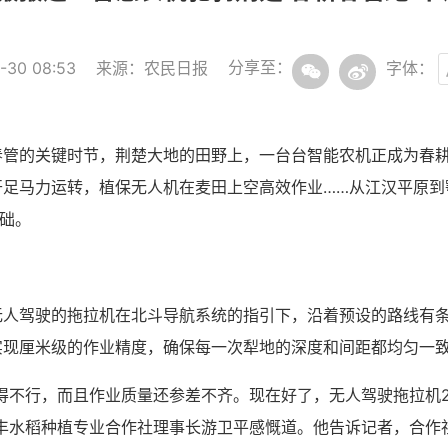
分享至：
30 08:53
来源：农民日报
字体：
管的关键时节，荆楚大地的田野上，一台台智能农机正成为春耕
开足马力运转，植保无人机在麦田上空高效作业……从江汉平原到
基础。
无人驾驶的拖拉机在北斗导航系统的指引下，沿着预设的路线有
实现厘米级的作业精度，确保每一次犁地的深度和间距都均匀一
得不行，而且作业质量还参差不齐。现在好了，无人驾驶拖拉机
惠丰水稻种植专业合作社理事长游卫平感慨道。他告诉记者，合作