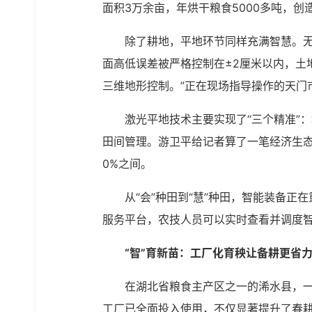
面积3万余亩，年烘干粮食5000多吨，创造
除了耕地，平地环节同样充满智慧。
面高低误差被严格控制在±2厘米以内，土
三维地形控制。”正在现场指导操作的天门
激光平地技术主要实现了“三个精准”
田间管理。游卫平给记者算了一笔经济生态账
0%之间。
从“会”种田到“慧”种田，智能装备
服务平台，农技人员可以实时查看并调度智
“智”育新苗：工厂化育秧让备耕更省
在湖北省粮食主产区之一的浠水县，一
工厂已全面投入使用，不仅显著提升了春耕