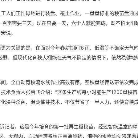
，工人们正忙碌地进行装盘、覆土作业，一盘盘标准的秧苗盘通过
一百亩需要三天；现在只要一天，六个人就能完成，既不怕太阳
自宏说。
而更为关键的是，在面对今年春耕期间多雨、低温等不确定天气
较弱，但现代化育秧大棚能在天气不确定的情况下，依然稳健地
车间，全自动育秧流水线作业高效有序。空秧盘经传送带依次完
技术负责人张启飞介绍：“这条生产线每小时能生产1200盘秧苗
化浸种杀菌、温烫催芽技术，不仅节省了一半人力，还使育秧成
告诉记者，这是今年培育的第一批再生稻秧苗，经过智能温室的
需求。大棚内，自动喷灌系统正高速旋转，细密的水雾均匀浸润着