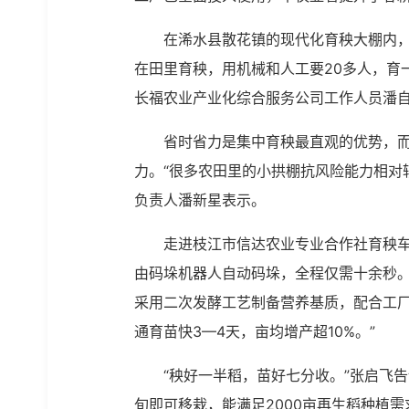
在浠水县散花镇的现代化育秧大棚内
在田里育秧，用机械和人工要20多人，育
长福农业产业化综合服务公司工作人员潘
省时省力是集中育秧最直观的优势，
力。“很多农田里的小拱棚抗风险能力相对
负责人潘新星表示。
走进枝江市信达农业专业合作社育秧
由码垛机器人自动码垛，全程仅需十余秒。
采用二次发酵工艺制备营养基质，配合工厂
通育苗快3—4天，亩均增产超10%。”
“秧好一半稻，苗好七分收。”张启飞
旬即可移栽，能满足2000亩再生稻种植