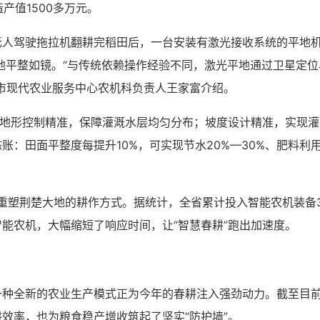
产值1500多万元。
无人驾驶拖拉机翻耕完稻田后，一台安装有激光接收系统的平地
地平整如镜。“与传统依赖操作经验不同，激光平地通过卫星定
市现代农业服务中心农机科负责人王家富介绍。
：地形控制精准，保障灌溉水层均匀分布；坡度设计精准，实现
：田面平整度每提升10%，可实现节水20%—30%、肥料利用
正在重塑荆楚大地的耕作方式。据统计，全省累计投入智能农机装
能农机，大幅缩短了响应时间，让“智慧春耕”跑出加速度。
力
种全新的农业生产模式正为今年的春耕注入强劲动力。截至目前
效率，也为粮食稳产增收筑起了坚实“防护墙”。