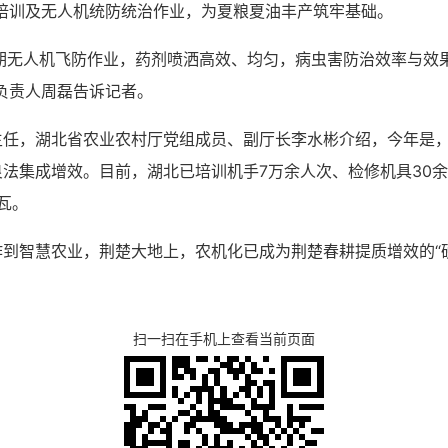
培训及无人机统防统治作业，为夏粮夏油丰产筑牢基础。
前期无人机飞防作业，药剂喷洒高效、均匀，病虫害防治效率与效
负责人周磊告诉记者。
主任，湖北省农业农村厅党组成员、副厅长李水彬介绍，今年是
法集成增效。目前，湖北已培训机手7万余人次、检修机具30余
瓦。
到智慧农业，荆楚大地上，农机化已成为荆楚春耕提质增效的“
扫一扫在手机上查看当前页面